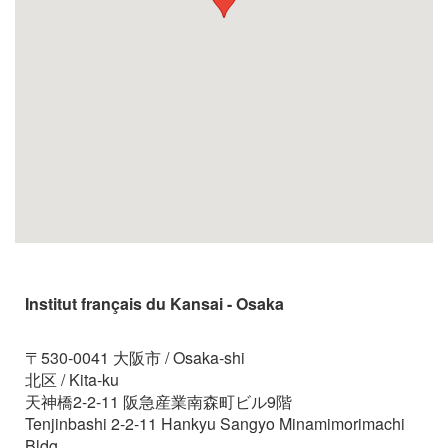
Institut français du Kansai - Osaka
〒530-0041 大阪市 / Osaka-shi
北区 / Kita-ku
天神橋2-2-11 阪急産業南森町ビル9階
Tenjinbashi 2-2-11 Hankyu Sangyo Minamimorimachi
Bldg.